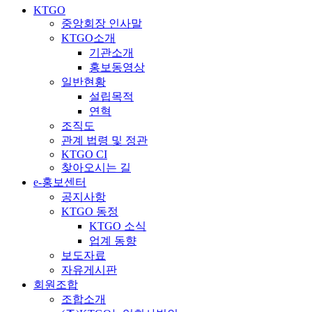
KTGO
중앙회장 인사말
KTGO소개
기관소개
홍보동영상
일반현황
설립목적
연혁
조직도
관계 법령 및 정관
KTGO CI
찾아오시는 길
e
-홍보센터
공지사항
KTGO 동정
KTGO 소식
업계 동향
보도자료
자유게시판
회원조합
조합소개