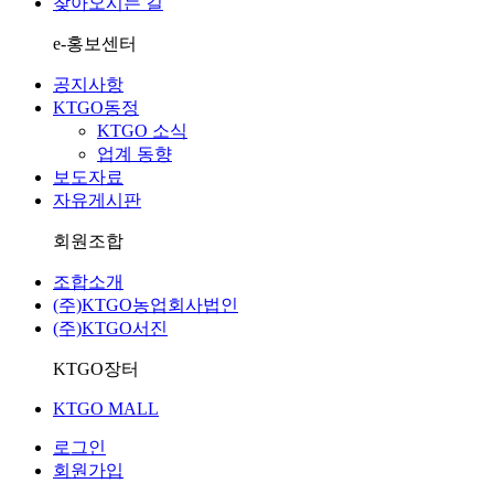
찾아오시는 길
e
-홍보센터
공지사항
KTGO동정
KTGO 소식
업계 동향
보도자료
자유게시판
회원조합
조합소개
(주)KTGO농업회사법인
(주)KTGO서진
KTGO
장터
KTGO MALL
로그인
회원가입