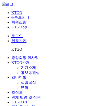
KTGO
e
-홍보센터
회원조합
KTGO
장터
로그인
회원가입
KTGO
중앙회장 인사말
KTGO소개
기관소개
홍보동영상
일반현황
설립목적
연혁
조직도
관계 법령 및 정관
KTGO CI