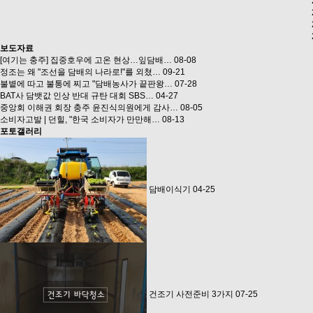
보도자료
[여기는 충주] 집중호우에 고온 현상…잎담배…
08-08
정조는 왜 "조선을 담배의 나라로!"를 외쳤…
09-21
불볕에 따고 불통에 찌고 "담배농사가 끝판왕…
07-28
BAT사 담뱃값 인상 반대 규탄 대회 SBS…
04-27
중앙회 이해권 회장 충주 윤진식의원에게 감사…
08-05
소비자고발 | 던힐, "한국 소비자가 만만해…
08-13
포토갤러리
담배이식기
04-25
건조기 사전준비 3가지
07-25