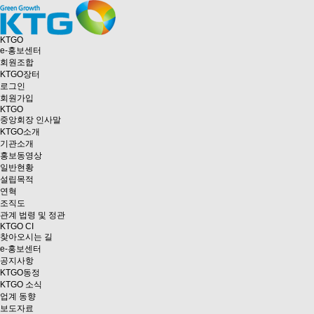
KTGO
e
-홍보센터
회원조합
KTGO
장터
로그인
회원가입
KTGO
중앙회장 인사말
KTGO소개
기관소개
홍보동영상
일반현황
설립목적
연혁
조직도
관계 법령 및 정관
KTGO CI
찾아오시는 길
e
-홍보센터
공지사항
KTGO동정
KTGO 소식
업계 동향
보도자료