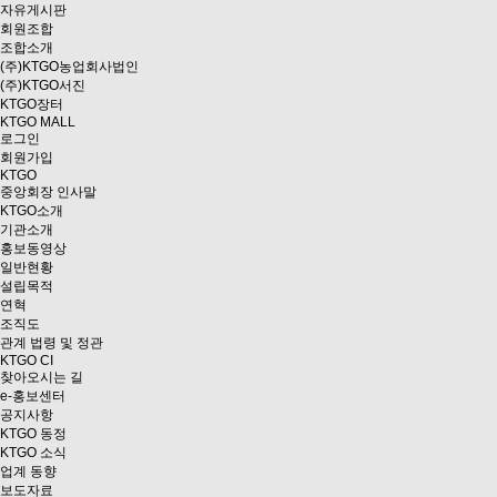
자유게시판
회원조합
조합소개
(주)KTGO농업회사법인
(주)KTGO서진
KTGO
장터
KTGO MALL
로그인
회원가입
KTGO
중앙회장 인사말
KTGO소개
기관소개
홍보동영상
일반현황
설립목적
연혁
조직도
관계 법령 및 정관
KTGO CI
찾아오시는 길
e
-홍보센터
공지사항
KTGO 동정
KTGO 소식
업계 동향
보도자료