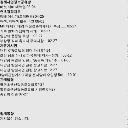
경제사업정보공유방
버섯 재배 매뉴얼
08-04
연초경작지도
담배 이식기(트렉터용)
04-25
배색, 역배색 필름 비교
08-01
MH 대체의 배경과 신곁순억제제의 특성 ..…
02-27
기후 변화와 담배의 재해 ...
02-27
잎담배 품종별 특성 ...
02-27
부상형 직파 육묘시 주의사항 ...
02-27
자유게시판
대전 KTGO 빌딩 임대 안내
07-14
조선 남초 야사 & 한국 담배 역사 - 정기…
03-12
태양광 패널은 안전...."중금속 괴담" 주…
01-03
태양광 발전사업 관련 참고자료
12-27
태양광 발전사업 관련 참고자료
12-27
(담배관련기사 ) 액상 전자담배 수입량 5배…
10-01
관계법령
엽연초생산협동조합법
07-27
엽연초생산협동조합법 시행령
07-27
중앙회 정관
07-27
업계동향
게시물이 없습니다.