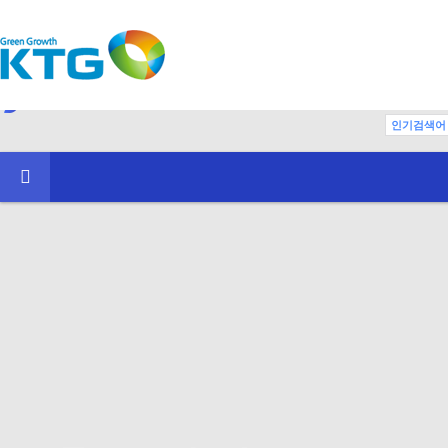
인기검색어
KTGO
e
-
중앙회장 인사말
공지
KTGO소개
KTG
기관소개
K
홍보동영상
업
일반현황
보도
설립목적
자유
연혁
조직도
관계 법령 및 정관
KTGO CI